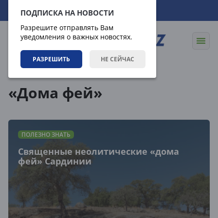
09.08.2026
06:51:00
ПОДПИСКА НА НОВОСТИ
Разрешите отправлять Вам
уведомления о важных новостях.
РАЗРЕШИТЬ
НЕ СЕЙЧАС
Теги
«Дома фей»
ПОЛЕЗНО ЗНАТЬ
Священные неолитические «дома
фей» Сардинии