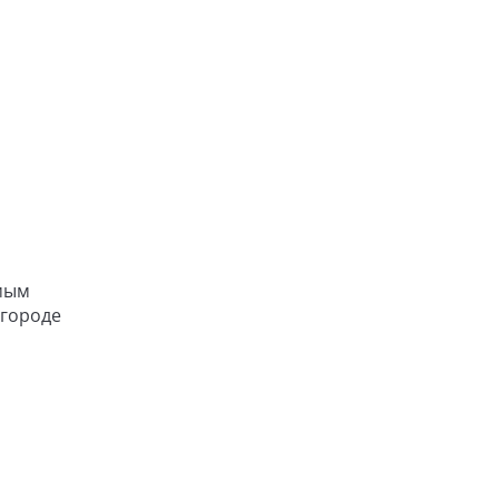
амым
 городе