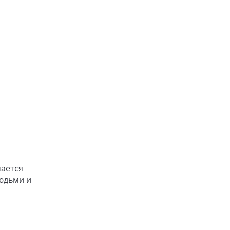
мается
людьми и