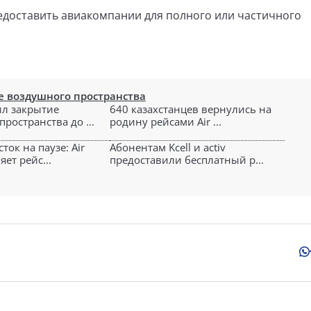
едоставить авиакомпании для полного или частичного
е воздушного пространства
л закрытие
640 казахстанцев вернулись на
ространства до ...
родину рейсами Air ...
ок на паузе: Air
Абонентам Kcell и activ
яет рейс...
предоставили бесплатный р...