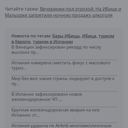
Читайте также:
Вечеринки под угрозой: На Ибице и
Мальорке запретили ночную продажу алкоголя
Новости по тегам:
бары Ибицы
,
Ибица
,
туризм
в Европе
,
туризм в Испании
В Венеции зафиксирован рекорд по числу
высоких пр...
Испания намерена сместить фокус с массового
туриз...
Мир без виз: какие страны лидируют в доступе к
пу...
В Испании зафиксировано новое
железнодорожное ЧП ...
Крупная железнодорожная авария на юге
Испании: ст...
Испания ударила по Airbnb многомиллионным