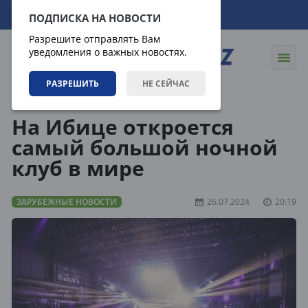
08.08.2026
10:23:12
ПОДПИСКА НА НОВОСТИ
Разрешите отправлять Вам
уведомления о важных новостях.
РАЗРЕШИТЬ
НЕ СЕЙЧАС
Новости
Зарубежные новости
На Ибице откроется
самый большой ночной
клуб в мире
ЗАРУБЕЖНЫЕ НОВОСТИ
26.07.2024
20:19