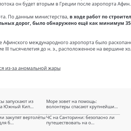
потока он будет вторым в Греции после аэропорта Афин.
рта. По данным министерства,
в ходе работ по строите
льных дорог, было обнаружено ещё как минимум 35
тве Афинского международного аэропорта было раскопано
 III тысячелетия до н. э., расположенное на вершине хо
ся из-за аномальной жары
ы запускают из
Море зовет на помощь:
на Южный Кип...
волонтеры спасают крупнейши...
ии закупят вертолёты
ЧС на Санторини: безопасно ли
ля б...
путешествовать на о...