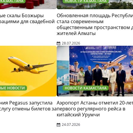
 КАЗАХСТАНА
НОВОСТИ КАЗАХСТАНА
ые скалы Бозжыры
Обновленная площадь Республ
рациями для свадебной
стала современным
общественным пространством 
жителей Алматы
28.07.2026
НЫЕ НОВОСТИ
НОВОСТИ КАЗАХСТАНА
ия Pegasus запустила
Аэропорт Астаны отметил 20-ле
слугу отмены билетов за
первого регулярного рейса в
китайский Урумчи
24.07.2026