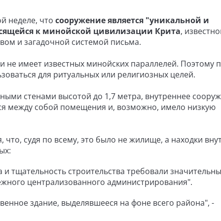
ой неделе, что
сооружение является "уникальной и
осящейся к минойской цивилизации Крита
, известно
вом и загадочной системой письма.
 и не имеет известных минойских параллелей. Поэтому 
ьзоваться для ритуальных или религиозных целей.
ыми стенами высотой до 1,7 метра, внутреннее соору
я между собой помещения и, возможно, имело низкую
 что, судя по всему, это было не жилище, а находки вну
ых:
а и тщательность строительства требовали значительн
дёжного централизованного администрирования".
венное здание, выделявшееся на фоне всего района", -