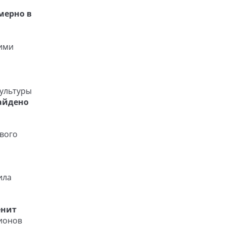
мерно в
кими
культуры
найдено
ового
ила
енит
лионов