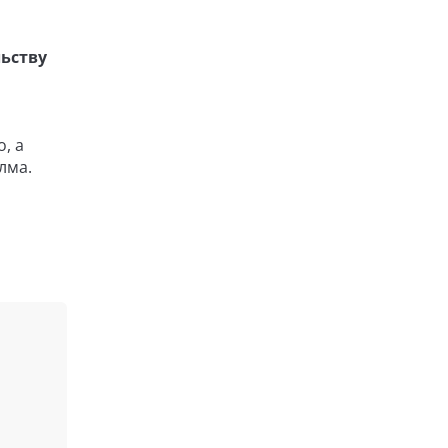
льству
, а
лма.