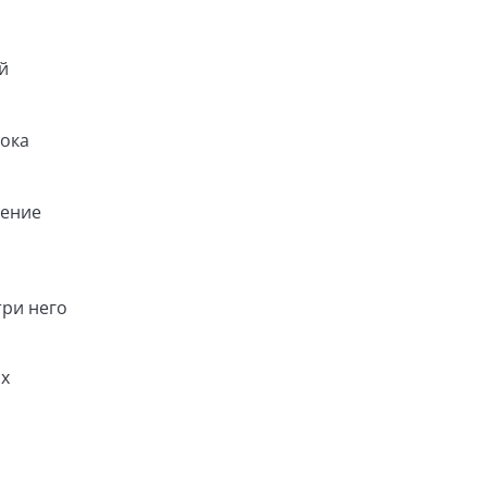
й
пока
жение
три него
ых