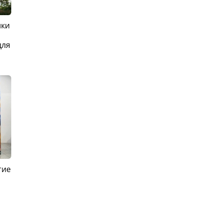
ики
для
тие