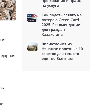
проживания и прайс
на услуги
Как подать заявку на
лотерею Green Card
2025: Рекомендации
для граждан
Казахстана
жет
Впечатления из
Нячанга: полезные 10
советов для тех, кто
радарная
едет во Вьетнам
уры
щи,