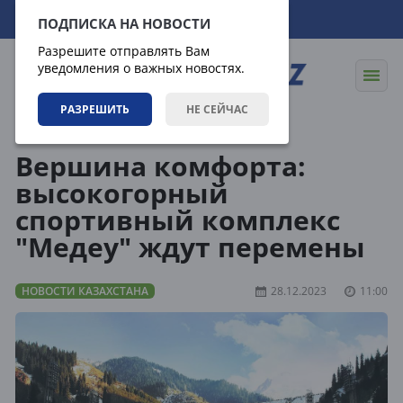
07.08.2026
22:49:40
ПОДПИСКА НА НОВОСТИ
Разрешите отправлять Вам
уведомления о важных новостях.
РАЗРЕШИТЬ
НЕ СЕЙЧАС
Новости
Новости Казахстана
Вершина комфорта:
высокогорный
спортивный комплекс
"Медеу" ждут перемены
НОВОСТИ КАЗАХСТАНА
28.12.2023
11:00