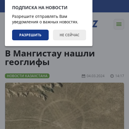
08.08.2026
11:48:27
ПОДПИСКА НА НОВОСТИ
Разрешите отправлять Вам
уведомления о важных новостях.
РАЗРЕШИТЬ
НЕ СЕЙЧАС
Новости
Новости Казахстана
В Мангистау нашли
геоглифы
НОВОСТИ КАЗАХСТАНА
04.03.2024
14:17