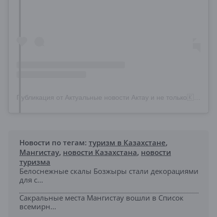
Публикация от Актуальные новости Актау и не только🇰🇿 (@aktau_aktualno)
Новости по тегам:
туризм в Казахстане
,
Мангистау
,
новости Казахстана
,
новости
туризма
Белоснежные скалы Бозжыры стали декорациями
для с...
Сакральные места Мангистау вошли в Список
всемирн...