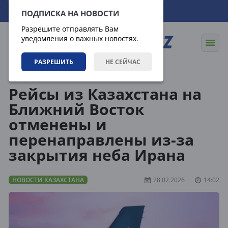
08.08.2026
07:46:50
ПОДПИСКА НА НОВОСТИ
Разрешите отправлять Вам
уведомления о важных новостях.
РАЗРЕШИТЬ
НЕ СЕЙЧАС
Новости
Новости Казахстана
Рейсы из Казахстана на
Ближний Восток
отменены и
перенаправлены из-за
закрытия неба Ирана
НОВОСТИ КАЗАХСТАНА
28.02.2026
14:02