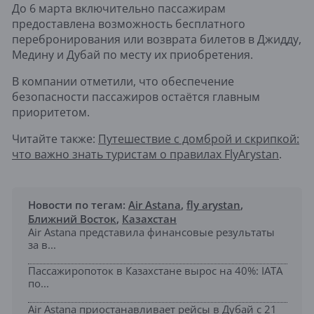
До 6 марта включительно пассажирам
предоставлена возможность бесплатного
перебронирования или возврата билетов в Джидду,
Медину и Дубай по месту их приобретения.
В компании отметили, что обеспечение
безопасности пассажиров остаётся главным
приоритетом.
Читайте также:
Путешествие с домброй и скрипкой:
что важно знать туристам о правилах FlyArystan
.
Новости по тегам:
Air Astana
,
fly arystan
,
Ближний Восток
,
Казахстан
Air Astana представила финансовые результаты
за в...
Пассажиропоток в Казахстане вырос на 40%: IATA
по...
Air Astana приостанавливает рейсы в Дубай с 21