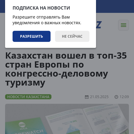
06.08.2026
23:11:06
ПОДПИСКА НА НОВОСТИ
Разрешите отправлять Вам
уведомления о важных новостях.
РАЗРЕШИТЬ
НЕ СЕЙЧАС
Новости
Новости Казахстана
Казахстан вошел в топ-35
стран Европы по
конгрессно-деловому
туризму
НОВОСТИ КАЗАХСТАНА
21.05.2025
12:09