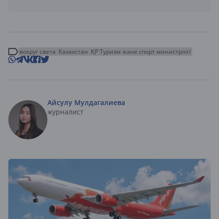
вокруг света
Казахстан
ҚР Туризм және спорт министрлігі
Айсулу Мулдагалиева
журналист