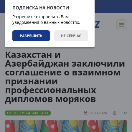
06.08.2026
12:21:57
ПОДПИСКА НА НОВОСТИ
Разрешите отправлять Вам
уведомления о важных новостях.
РАЗРЕШИТЬ
НЕ СЕЙЧАС
Новости
Новости Казахстана
Казахстан и
Азербайджан заключили
соглашение о взаимном
признании
профессиональных
дипломов моряков
НОВОСТИ КАЗАХСТАНА
12.03.2024
11:32