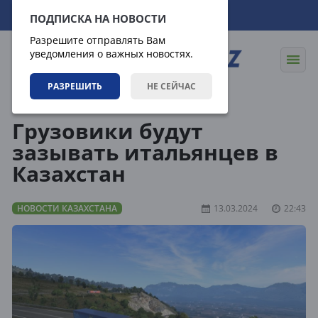
09.08.2026
17:52:21
ПОДПИСКА НА НОВОСТИ
Разрешите отправлять Вам
уведомления о важных новостях.
РАЗРЕШИТЬ
НЕ СЕЙЧАС
Новости
Новости Казахстана
Грузовики будут
зазывать итальянцев в
Казахстан
НОВОСТИ КАЗАХСТАНА
13.03.2024
22:43