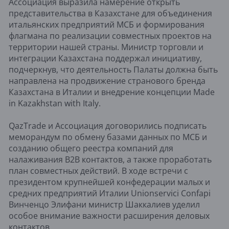
Ассоциация выразила намерение открыть
представительства в Казахстане для объединения
итальянских предприятий МСБ и формирования
флагмана по реализации совместных проектов на
территории нашей страны. Министр торговли и
интеграции Казахстана поддержал инициативу,
подчеркнув, что деятельность Палаты должна быть
направлена на продвижение странового бренда
Казахстана в Италии и внедрение концепции Made
in Kazakhstan with Italy.
QazTrade и Ассоциация договорились подписать
меморандум по обмену базами данных по МСБ и
созданию общего реестра компаний для
налаживания В2В контактов, а также проработать
план совместных действий. В ходе встречи с
президентом крупнейшей конфедерации малых и
средних предприятий Италии Unionservici Confapi
Винченцо Элифани министр Шаккалиев уделил
особое внимание важности расширения деловых
контактов.