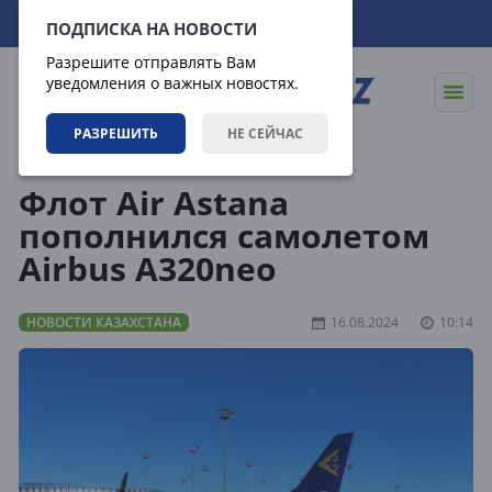
07.08.2026
03:53:05
ПОДПИСКА НА НОВОСТИ
Разрешите отправлять Вам
уведомления о важных новостях.
РАЗРЕШИТЬ
НЕ СЕЙЧАС
Новости
Новости Казахстана
Флот Air Astana
пополнился самолетом
Airbus A320neo
НОВОСТИ КАЗАХСТАНА
16.08.2024
10:14