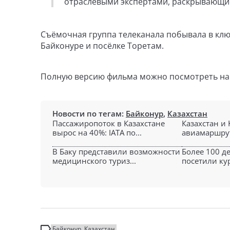
отраслевыми экспертами, раскрывающие
Съёмочная группа телеканала побывала в клю
Байконуре и посёлке Торетам.
Полную версию фильма можно посмотреть н
Новости по тегам:
Байконур
,
Казахстан
Пассажиропоток в Казахстане
Казахстан и
вырос на 40%: IATA по...
авиамаршрут
В Баку представили возможности
Более 100 д
медицинского туриз...
посетили кур
Байконур
Казахстан