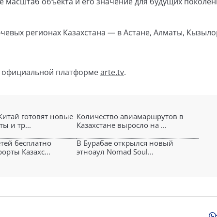
 масштаб объекта и его значение для будущих поколен
чевых регионах Казахстана — в Астане, Алматы, Кызыло
а официальной платформе
arte.tv
.
 Китай готовят новые
Количество авиамаршрутов в
ы и тр...
Казахстане выросло на ...
етей бесплатно
В Бурабае открылся новый
орты Казахс...
этноаул Nomad Soul...