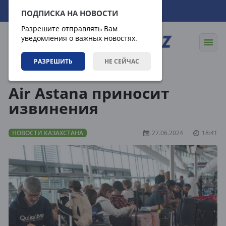
06.08.2026
03:47:42
ПОДПИСКА НА НОВОСТИ
Разрешите отправлять Вам
уведомления о важных новостях.
РАЗРЕШИТЬ
НЕ СЕЙЧАС
Новости
Новости Казахстана
Air Astana приносит
извинения
НОВОСТИ КАЗАХСТАНА
27.06.2024
18:41