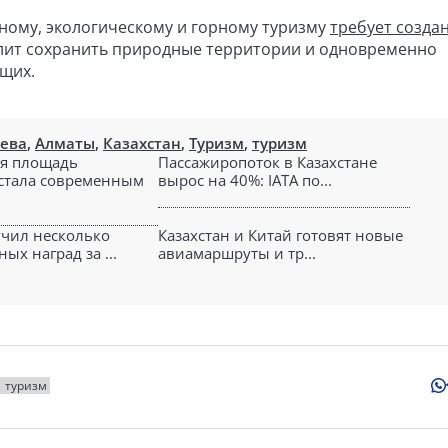
ному, экологическому и горному туризму
требует созда
олит сохранить природные территории и одновременно
щих.
аева
,
Алматы
,
Казахстан
,
Туризм
,
туризм
я площадь
Пассажиропоток в Казахстане
стала современным
вырос на 40%: IATA по...
чил несколько
Казахстан и Китай готовят новые
х наград за ...
авиамаршруты и тр...
туризм