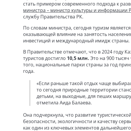
стать примером современного подхода к разв
министра – министр культуры и информации Р
службу Правительства РК.
По словам министра, сегодня туризм является
оказывающей влияние на занятость населения
инвестиций и международный имидж страны.
В Правительстве отмечают, что в 2024 году К
туристов достигло
10,5 млн.
Это на 900 тыся
того, национальные парки страны за год прин
года.
«Если раньше такой отдых чаще выбира
то сегодня природные территории стано
детьми, на выходные, для пеших маршру
отметила Аида Балаева.
Она подчеркнула, что развитие туристическо
безопасности, экологичности и качеству сер
как один из ключевых элементов дальнейшего