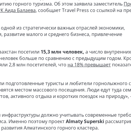
итию горного туризма. Об этом заявила заместитель
Пр
К Аида Балаева
, сообщает Travel Press со ссылкой на пр
 одной из стратегически важных отраслей экономики,
, развитие малого и среднего бизнеса, привлечение
азахстан посетили
15,3 млн человек,
а число внутренних
ч человек больше по сравнению с предыдущим годом. Кр
яли 2,8 млн посетителей, что
на 18% превышает
показат
ли подготовленные туристы и любители горнолыжного с
вятся местом массового посещения. Люди едут туда сем
тов, активного отдыха и коротких поездок на природу»,
й инфраструктуры должно учитывать современные требо
виса. Именно поэтому проект
Almaty Superski
рассматри
 развития Алматинского горного кластера.