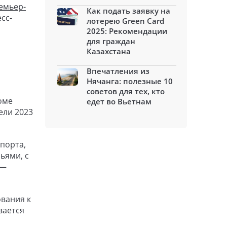
емьер-
Как подать заявку на
есс-
лотерею Green Card
2025: Рекомендации
для граждан
Казахстана
Впечатления из
Нячанга: полезные 10
советов для тех, кто
оме
едет во Вьетнам
ели 2023
порта,
ьями, с
 —
вания к
вается