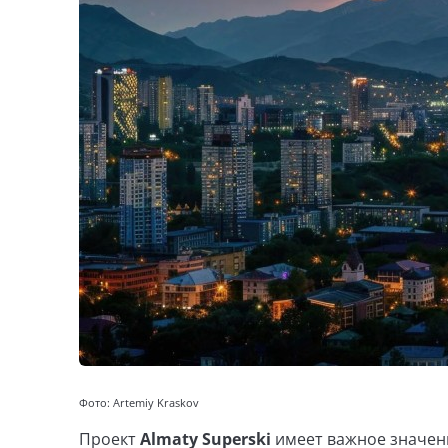
Фото: Artemiy Kraskov
Проект
Almaty Superski
имеет важное значени