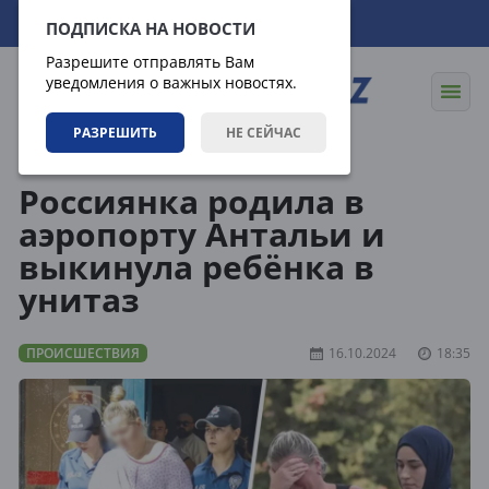
09.08.2026
20:50:32
ПОДПИСКА НА НОВОСТИ
Разрешите отправлять Вам
уведомления о важных новостях.
РАЗРЕШИТЬ
НЕ СЕЙЧАС
Новости
Происшествия
Россиянка родила в
аэропорту Антальи и
выкинула ребёнка в
унитаз
ПРОИСШЕСТВИЯ
16.10.2024
18:35